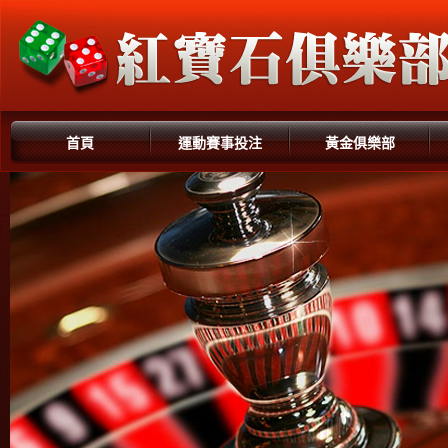
首頁
運動賽事投注
黃金俱樂部