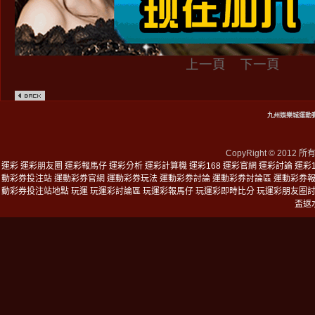
上一頁
下一頁
九州娛樂城運動
CopyRight © 2
運彩
運彩朋友圈
運彩報馬仔
運彩分析
運彩計算機
運彩168
運彩官網
運彩討論
運彩1
動彩券投注站
運動彩券官網
運動彩券玩法
運動彩券討論
運動彩券討論區
運動彩券
動彩券投注站地點
玩運
玩運彩討論區
玩運彩報馬仔
玩運彩即時比分
玩運彩朋友圈
盃返