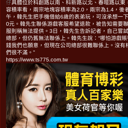
仔
具體位於科創路以南、科新路以北、春暄路以東，
容積率看，兩宗地塊容積率為2.0，兩宗為1.4，
午，韓先生把手機借給6歲的表弟玩，可沒承想一下
0元。韓先生聯係游戲客服希望退款，被告知需要
服則稱無法提供。3日，韓先生告訴記者，自己嘗
總部，但仍舊無法聯係上。韓先生說：“哪怕游戲
錢我們也願意，但現在公司總部很難聯係上。沒有
們很不滿。”
https://www.ts775.com.tw