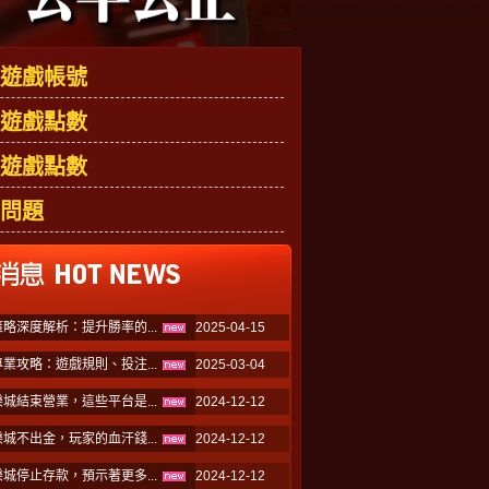
遊戲帳號
遊戲點數
遊戲點數
問題
略深度解析：提升勝率的...
2025-04-15
業攻略：遊戲規則、投注...
2025-03-04
城結束營業，這些平台是...
2024-12-12
城不出金，玩家的血汗錢...
2024-12-12
城停止存款，預示著更多...
2024-12-12