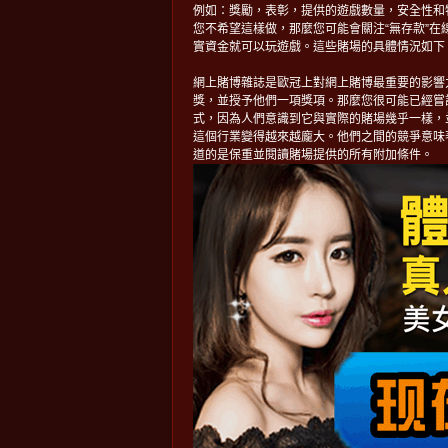
例如：獎勵，表彰，提供的遊戲數量，安全性和
您不希望這樣做，那麼您可能會關注“無存款”在
實資金就可以玩遊戲。這些賭場的具體情況如下
網上賭博雜誌是歐冠上對網上賭博最重要的影響
獎，並授予他們一項獎項。那麼您很可能已經嘗
式，因為人們意識到它與實際的賭場幾乎一樣，
這個行業變得越來越龐大。他們之間的競爭意味
道的是保重並閱讀賭場提供的所有附加條件。