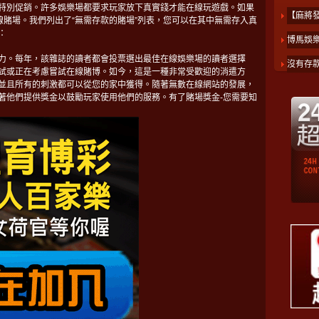
特別促銷。許多娛樂場都要求玩家放下真實錢才能在線玩遊戲。如果
【麻將發
線賭場。我們列出了“無需存款的賭場”列表，您可以在其中無需存入真
：
博馬娛樂
力。每年，該雜誌的讀者都會投票選出最佳在線娛樂場的讀者選擇
沒有存
試或正在考慮嘗試在線賭博。如今，這是一種非常受歡迎的消遣方
並且所有的刺激都可以從您的家中獲得。隨著無數在線網站的發展，
著他們提供獎金以鼓勵玩家使用他們的服務。有了賭場獎金-您需要知