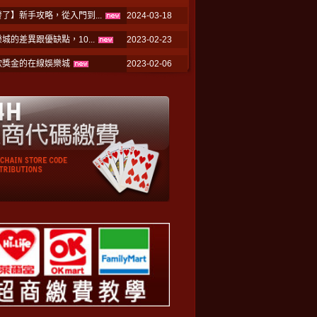
了】新手攻略，從入門到...
2024-03-18
城的差異跟優缺點，10...
2023-02-23
款獎金的在線娛樂城
2023-02-06