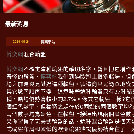
最新消息
2016-06-24
博奕網站
博奕網
混合輪盤
博奕網
不確定這種輪盤的確切名字，暫且把它稱作
奇怪的輪盤，
博奕網
我們到過歐冠上很多賭場，但
場之前還沒見識過這種輪盤。製造商只是簡單地從美
其它數字順序不變。這意味著這種輪盤只有37種結
種，賭場優勢為較小的2.7%。像其它輪盤一樣?它仍
個紅色數字，但獨特之處在於0兩邊的兩個數字均
兩個數字均為黑色。在輪盤上接連出現兩個黑色數
果你習慣了玩美式輪盤的話，這種混合輪盤是個天
式輪盤布局和較低的歐洲輪盤賭場優勢結合在了一