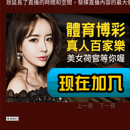
效延長了直播的時間和空間，發揮直播內容的最
上一頁
下一頁