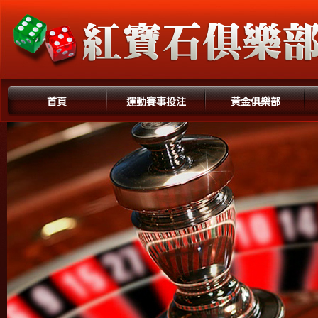
首頁
運動賽事投注
黃金俱樂部