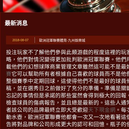
最新消息
2018-08-07
歐洲冠軍聯賽體育-九州娛樂城
投注玩家不了解他們參與此類游戲的程度這裡的玩
略，他們對情況變得更加批判歐洲冠軍聯賽。他們
載他們的幻想球隊商業管理文章雖然這可能不是最
賽
它可以幫助所有者根據自己喜歡的球員而不是他
整個賽季中定期回球，這使得他們不是最好的球員
稿，並在選秀日之前做好了充分的準備。準備是關
忘記的事情但是承諾的那些當然會得到極大的回報
檢查球員的傷病報告，並且總是最新的。這些人通
者該公司的品牌最終立即大受歡迎
天下現金網
。每
動水壺，歐洲冠軍聯賽他都會一次又一次地看著這
告將對品牌和公司形成更大的認可和回憶。瓶子的