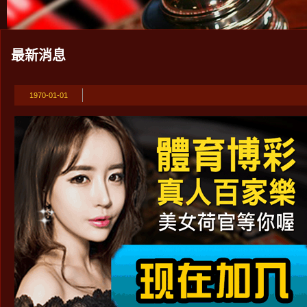
最新消息
1970-01-01