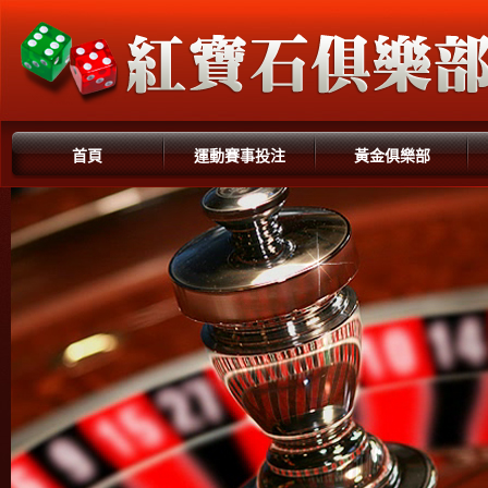
首頁
運動賽事投注
黃金俱樂部