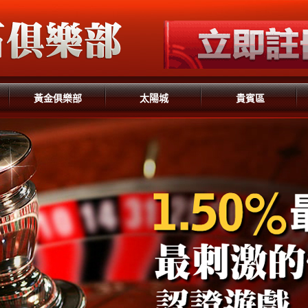
黃金俱樂部
太陽城
貴賓區