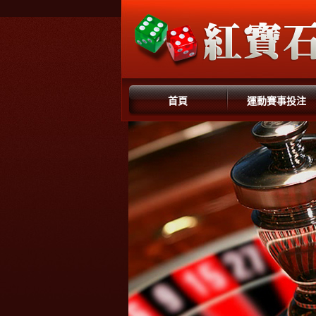
首頁
運動賽事投注