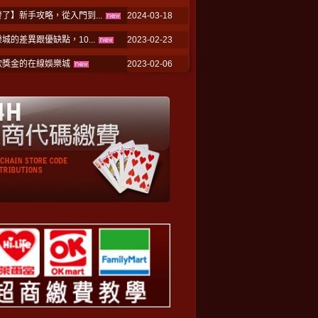
了】新手攻略，從入門到...
2024-03-18
城的差異跟優缺點，10...
2023-02-23
款獎金的在線娛樂城
2023-02-06