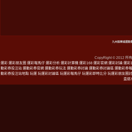
九州娛樂城運動
CopyRight © 2
運彩
運彩朋友圈
運彩報馬仔
運彩分析
運彩計算機
運彩168
運彩官網
運彩討論
運彩1
動彩券投注站
運動彩券官網
運動彩券玩法
運動彩券討論
運動彩券討論區
運動彩券
動彩券投注站地點
玩運
玩運彩討論區
玩運彩報馬仔
玩運彩即時比分
玩運彩朋友圈
盃返