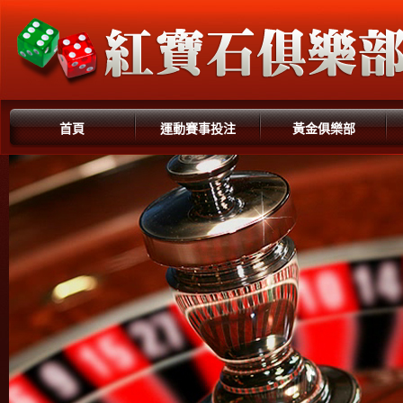
首頁
運動賽事投注
黃金俱樂部