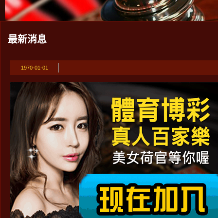
最新消息
1970-01-01