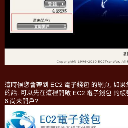
這時候您會帶到 EC2 電子錢包 的網頁, 如
的話, 可以先在這裡
開啟 EC2 電子錢包 的帳
6.尚未開戶?