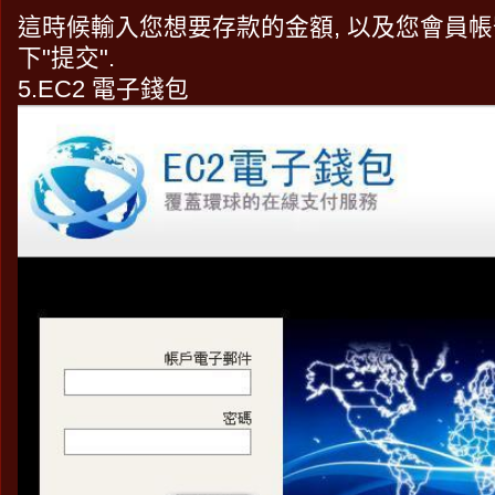
這時候輸入您想要存款的金額, 以及您會員帳
下"提交".
5.EC2 電子錢包