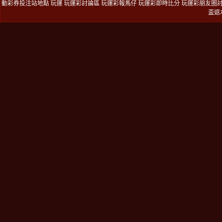
動彩券投注站地點
玩運
玩運彩討論區
玩運彩報馬仔
玩運彩即時比分
玩運彩朋友圈
盃返