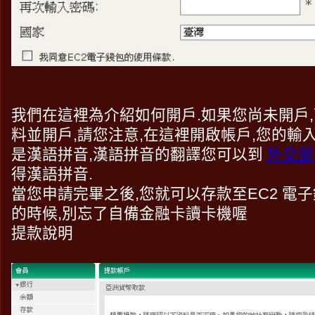
我們在這裡為介紹如何開戶.如果您尚未開戶
料並開戶,請您注意,在這裡開啟帳戶,您的輸
是漢語拼音,漢語拼音的翻譯您可以到
外交部
得漢語拼音.
當您申請完畢之後,您就可以存款至EC2 電子
的時候,別忘了自備金融卡讀卡機喔
提款說明