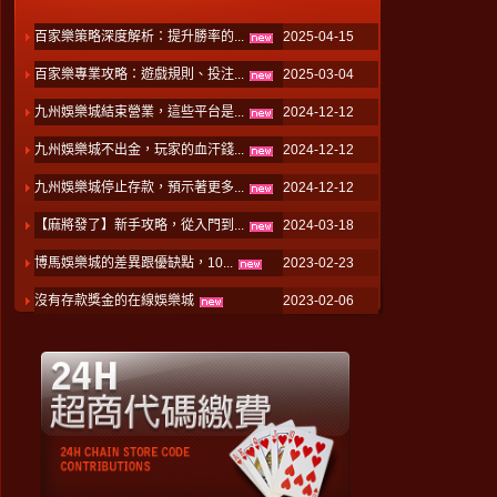
百家樂策略深度解析：提升勝率的...
2025-04-15
百家樂專業攻略：遊戲規則、投注...
2025-03-04
九州娛樂城結束營業，這些平台是...
2024-12-12
九州娛樂城不出金，玩家的血汗錢...
2024-12-12
九州娛樂城停止存款，預示著更多...
2024-12-12
【麻將發了】新手攻略，從入門到...
2024-03-18
博馬娛樂城的差異跟優缺點，10...
2023-02-23
沒有存款獎金的在線娛樂城
2023-02-06