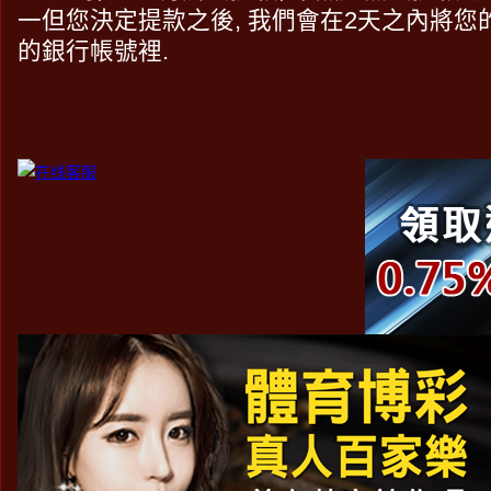
一但您決定提款之後, 我們會在2天之內將
的銀行帳號裡.