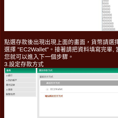
點選存款後出現出現上面的畫面，貨幣請選擇
選擇 "EC2Wallet"。接著請把資料填寫完畢
您就可以進入下一個步驟。
3.設定存款方式