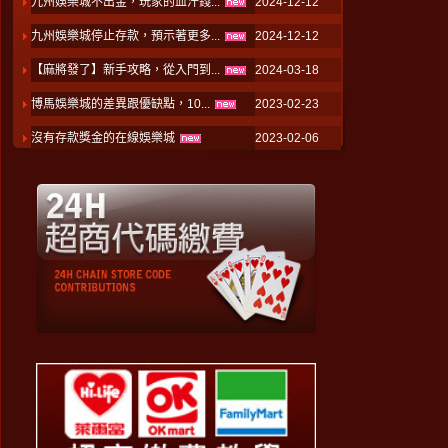
九州娛樂城不出金，玩家的血汗錢...
2024-12-12
九州娛樂城停止存款，預示著更多...
2024-12-12
【麻將發了】新手攻略，從入門到...
2024-03-18
博馬娛樂城的差異跟優缺點，10...
2023-02-23
沒有存款獎金的在線娛樂城
2023-02-06