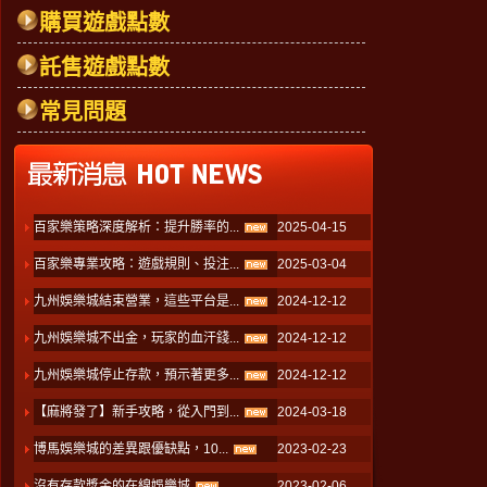
購買遊戲點數
託售遊戲點數
常見問題
百家樂策略深度解析：提升勝率的...
2025-04-15
百家樂專業攻略：遊戲規則、投注...
2025-03-04
九州娛樂城結束營業，這些平台是...
2024-12-12
九州娛樂城不出金，玩家的血汗錢...
2024-12-12
九州娛樂城停止存款，預示著更多...
2024-12-12
【麻將發了】新手攻略，從入門到...
2024-03-18
博馬娛樂城的差異跟優缺點，10...
2023-02-23
沒有存款獎金的在線娛樂城
2023-02-06